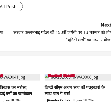
All Posts
Next
या
सरदार वल्लभभाई पटेल की 150वीं जयंती पर 13 नवम्बर को होग
“यूनिटी मार्च” का भव्य आयो
ेक्टर
छत्तीसगढ़
राजधानी
राजनीति
उपमुख्यमंत्री
मुंगेली
राजधानी
ग
राजनीति
लोरमी
ा विकास का भरोसा,
डिप्टी सीएम अरुण साव की पत्रकारों के
ढाई वर्षों का कार्यकाल
साथ चाय पे चर्चा
June 18, 2026
Jitendra Pathak
June 18, 2026