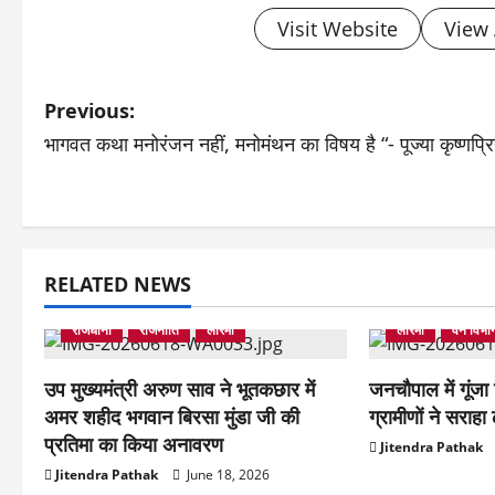
Visit Website
View 
P
Previous:
भागवत कथा मनोरंजन नहीं, मनोमंथन का विषय है “- पूज्या कृष्णप्रि
o
s
t
उपमुख्यमंत्री
कल
RELATED NEWS
n
उपमुख्यमंत्री
बिलासपुर
मुंगेली
बिलासपुर
मुंगेली
राजधानी
राजनीति
लोरमी
लोरमी
वन विभा
a
v
उप मुख्यमंत्री अरुण साव ने भूतकछार में
जनचौपाल में गूंज
अमर शहीद भगवान बिरसा मुंडा जी की
ग्रामीणों ने सराहा 
i
प्रतिमा का किया अनावरण
Jitendra Pathak
g
Jitendra Pathak
June 18, 2026