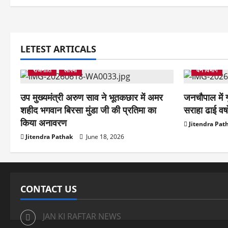
a
t
उपमुख्यमंत्री
LETEST ARTICALS
i
उपमुख्यमंत्री
बिलासपुर
मुंगेली
राजधानी
मुंगेली
रा
राजनीति
लोरमी
वन विभाग
o
उप मुख्यमंत्री अरुण साव ने भूतकछार में अमर
जनचौपाल में ग
n
शहीद भगवान बिरसा मुंडा जी की प्रतिमा का
सराहा ढाई वर्ष
किया अनावरण
Jitendra Pat
Jitendra Pathak
June 18, 2026
CONTACT US
JAN KI RAFTAR NEWS