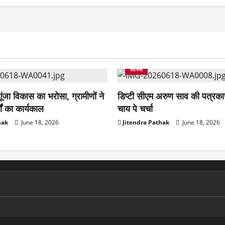
कलेक्टर
छत्तीसगढ़
बिलासपुर
जधानी
राजनीति
लोरमी
उपमुख्यमंत्री
मुंगेली
राजधानी
लोरमी
ूंजा विकास का भरोसा, ग्रामीणों ने
डिप्टी सीएम अरुण साव की पत्रकार
ों का कार्यकाल
चाय पे चर्चा
hak
June 18, 2026
Jitendra Pathak
June 18, 2026