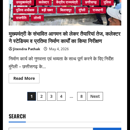
को
उपमुख्यमंत्री
कलेक्टर
केंद्रीय राज्यमंत्री
छत्तीसगढ़
पुलिस
पुलिस
ने
पुलिस अधीक्षक
बड़ी खबर
बिलासपुर
मुंगेली
राजधानी
किया
गिरफ्तार
राजनीति
लोरमी
मुख्यमंत्री के संभावित आगमन को लेकर तैयारियां तेज, कलेक्टर
ने स्टेडियम व प्रतिमा निर्माण कार्यों का किया निरीक्षण
Jitendra Pathak
May 4, 2026
निर्माण कार्य को गुणवत्ता एवं भव्यता के साथ पूर्ण करने के दिए निर्देश
मुंगेली – छत्तीसगढ़ के...
Read
Read More
more
about
मुख्यमंत्री
Posts
के
1
2
3
4
…
8
Next
संभावित
आगमन
pagination
को
लेकर
तैयारियां
SEARCH
तेज,
कलेक्टर
ने