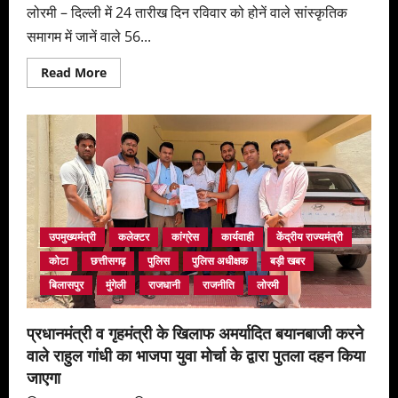
लोरमी – दिल्ली में 24 तारीख दिन रविवार को होनें वाले सांस्कृतिक
समागम में जानें वाले 56...
Read
Read More
more
about
टीम
प्रयास
के
द्वारा
जनजाति
समाज
को
दिल्ली
रवाना
किया
गया
उपमुख्यमंत्री
कलेक्टर
कांग्रेस
कार्यवाही
केंद्रीय राज्यमंत्री
कोटा
छत्तीसगढ़
पुलिस
पुलिस अधीक्षक
बड़ी खबर
बिलासपुर
मुंगेली
राजधानी
राजनीति
लोरमी
प्रधानमंत्री व गृहमंत्री के खिलाफ अमर्यादित बयानबाजी करने
वाले राहुल गांधी का भाजपा युवा मोर्चा के द्वारा पुतला दहन किया
जाएगा