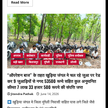
Read
Read More
more
about
महाराणा
प्रताप
का
जीवन
साहस,
स्वाभिमान
और
राष्ट्रभक्ति
की
अमर
मिसाल
:
उप
अपराध
कलेक्टर
कार्यवाही
पुलिस
पुलिस अधीक्षक
मुख्यमंत्री
अरुण
बड़ी खबर
बिलासपुर
मुंगेली
राजधानी
लोरमी
साव*
‘‘ऑपरेशन बाज’’ के तहत खुड़िया जंगल मे चल रहे जुआ पर रेड
कर 9 जुआड़ियों से नगद 53500 रूप्ये सहित कुल अनुमानित
कीमत 7 लाख 33 हजार 500 रूपये की संपत्ति जप्त
Jitendra Pathak
June 14, 2026
खुड़िया जंगल मे जिला मुंगेली निवासी सहित पास लगे जिले जैसे