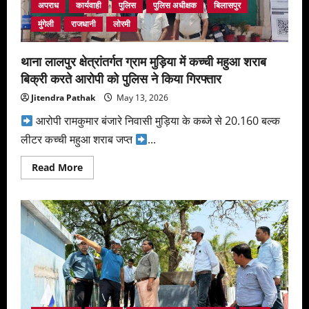
अपराध
कार्यवाही
पुलिस
पुलिस अधीक्षक
बिलासपुर
मुंगेली
राजधानी
लोरमी
थाना लालपुर क्षेत्रांतर्गत ग्राम मुड़िया में कच्ची महुआ शराब
बिक्री करते आरोपी को पुलिस ने किया गिरफ्तार
Jitendra Pathak
May 13, 2026
आरोपी रामकुमार बंजारे निवासी मुड़िया के कब्जे से 20.160 बल्क
लीटर कच्ची महुआ शराब जप्त
...
Read
Read More
more
about
थाना
लालपुर
क्षेत्रांतर्गत
ग्राम
मुड़िया
में
कच्ची
महुआ
शराब
बिक्री
करते
आरोपी