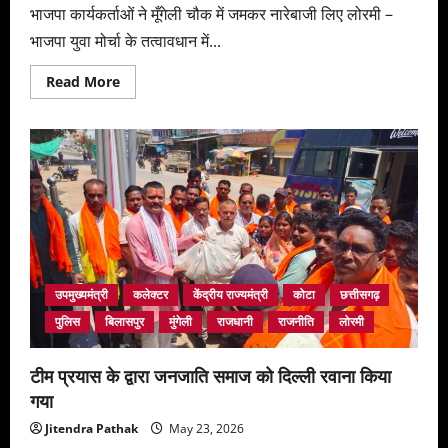
भाजपा कार्यकर्ताओं ने मूँगेली चौक में जमकर नारेबाजी लिए लोरमी –
भाजपा युवा मोर्चा के तत्वावधान में...
Read
Read More
more
about
भाजपा
युवा
मोर्चा
ने
राहुल
गांधी
व
दीपक
बैज
के
खिलाफ
विरोध
प्रदर्शन
उपमुख्यमंत्री
कलेक्टर
केंद्रीय राज्यमंत्री
कोटा
छत्तीसगढ़
कर
पुतला
पुलिस
बिलासपुर
मुंगेली
राजधानी
राजनीति
लोरमी
दहन
किये
टीम प्रयास के द्वारा जनजाति समाज को दिल्ली रवाना किया
गया
Jitendra Pathak
May 23, 2026