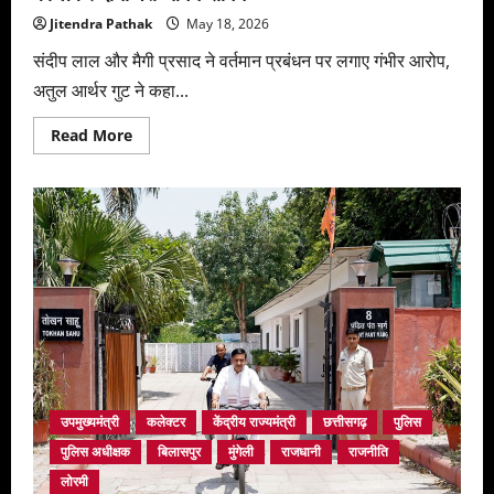
Jitendra Pathak
May 18, 2026
संदीप लाल और मैगी प्रसाद ने वर्तमान प्रबंधन पर लगाए गंभीर आरोप,
अतुल आर्थर गुट ने कहा...
Read
Read More
more
about
रेम्बो
स्कूल
और
छत्तीसगढ़
डायोसिस
विवाद
में
नया
मोड़
:
प्रबंधन,
वित्तीय
अनियमितताओं
और
कर्मचारियों
की
उपमुख्यमंत्री
कलेक्टर
केंद्रीय राज्यमंत्री
छत्तीसगढ़
पुलिस
बर्खास्तगी
को
पुलिस अधीक्षक
बिलासपुर
मुंगेली
राजधानी
राजनीति
लेकर
दोनों
लोरमी
पक्ष