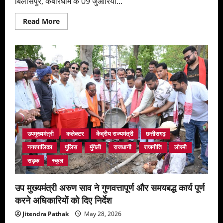
बिलासपुर, कबीरधाम के 09 जुआरियों...
Read
Read More
more
about
‘‘ऑपरेशन
बाज’’
के
तहत
खुड़िया
जंगल
मे
चल
रहे
जुआ
पर
रेड
कर
9
उपमुख्यमंत्री
कलेक्टर
केंद्रीय राज्यमंत्री
छत्तीसगढ़
जुआड़ियों
से
नगरपालिका
पुलिस
मुंगेली
राजधानी
राजनीति
लोरमी
नगद
53500
सड़क
स्कुल
रूप्ये
सहित
कुल
उप मुख्यमंत्री अरुण साव ने गुणवत्तापूर्ण और समयबद्ध कार्य पूर्ण
अनुमानित
कीमत
करने अधिकारियों को दिए निर्देश
7
लाख
Jitendra Pathak
May 28, 2026
33
हजार