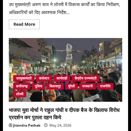
उप मुख्यमंत्री अरुण साव ने लोरमी में विकास कार्यों का किया निरीक्षण,
500
रूपये
अधिकारियों को दिए आवश्यक निर्देश...
की
संपत्ति
जप्त
Read
Read More
more
about
उप
मुख्यमंत्री
अरुण
साव
ने
गुणवत्तापूर्ण
और
समयबद्ध
कार्य
पूर्ण
करने
उपमुख्यमंत्री
कलेक्टर
कार्यवाही
केंद्रीय राज्यमंत्री
अधिकारियों
को
छत्तीसगढ़
पुलिस
बिलासपुर
मुंगेली
राजधानी
राजनीति
दिए
निर्देश
लोरमी
भाजपा युवा मोर्चा ने राहुल गांधी व दीपक बैज के खिलाफ विरोध
प्रदर्शन कर पुतला दहन किये
Jitendra Pathak
May 24, 2026