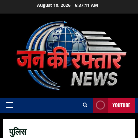
Skip
August 10, 2026
6:37:12 AM
to
content
YOUTUBE
Primary
Menu
पुलिस