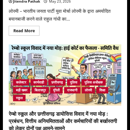
Jitendra Pathak
May 23, 2026
लोरमी – भारतीय जनता पार्टी युवा मोर्चा लोरमी के द्वारा अमर्यादित
बयानबाजी करने वाले राहुल गांधी का...
Read
Read More
more
about
प्रधानमंत्री
व
गृहमंत्री
के
खिलाफ
अमर्यादित
बयानबाजी
करने
वाले
राहुल
कलेक्टर
कार्यवाही
छत्तीसगढ़
पुलिस
पुलिस अधीक्षक
गांधी
का
बड़ी खबर
बिलासपुर
मुंगेली
राजधानी
लोरमी
शिक्षा
भाजपा
युवा
स्कुल
मोर्चा
के
द्वारा
पुतला
रेम्बो स्कूल और छत्तीसगढ़ डायोसिस विवाद में नया मोड़ :
दहन
किया
प्रबंधन, वित्तीय अनियमितताओं और कर्मचारियों की बर्खास्तगी
जाएगा
को लेकर दोनों पक्ष आमने-सामने