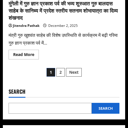
मुंगेली में गुरु ज्ञान प्रकाश पर्व की भव्य शुरुआत गुरु बालदास
साहेब के सानिध्य में प्रदेश स्तरीय सतनाम शोभायात्रा का दिव्य
शंखनाद
Jitendra Pathak
December 2, 2025
मंत्री गुरु खुशवंत साहेब की विशेष उपस्थिति से कार्यक्रम में बढ़ी गरिमा
गुरु ज्ञान प्रकाश पर्व में...
Read
Read More
more
about
मुंगेली
Posts
में
1
2
Next
गुरु
ज्ञान
pagination
प्रकाश
पर्व
की
SEARCH
भव्य
शुरुआत
गुरु
बालदास
SEARCH
साहेब
के
सानिध्य
में
प्रदेश