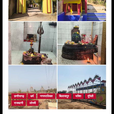
ज्वारा
विसर्जन
किया
गया,
रामनवमी
के
अवसर
पर
श्रीराम
मंदिर
के
विशेष
पूजा
अर्चना,
दर्शन
के
लिए
श्रद्धालुओ
की
लगी
भीड़
छत्तीसगढ़
धर्म
नगरपालिका
बिलासपुर
भक्ति
मुंगेली
राजधानी
लोरमी