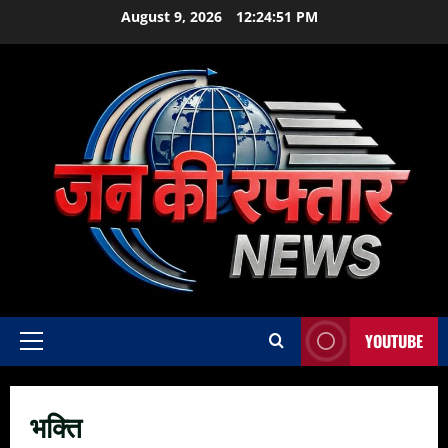
Skip
August 9, 2026
12:24:53 PM
to
content
YOUTUBE
Primary
Menu
भक्ति