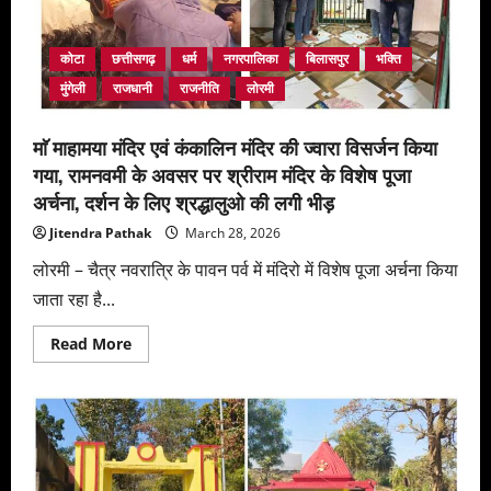
कोटा
छत्तीसगढ़
धर्म
नगरपालिका
बिलासपुर
भक्ति
मुंगेली
राजधानी
राजनीति
लोरमी
माॅ माहामया मंदिर एवं कंकालिन मंदिर की ज्वारा विसर्जन किया
गया, रामनवमी के अवसर पर श्रीराम मंदिर के विशेष पूजा
अर्चना, दर्शन के लिए श्रद्धालुओ की लगी भीड़
Jitendra Pathak
March 28, 2026
लोरमी – चैत्र नवरात्रि के पावन पर्व में मंदिरो में विशेष पूजा अर्चना किया
जाता रहा है...
Read
Read More
more
about
माॅ
माहामया
मंदिर
एवं
कंकालिन
मंदिर
की