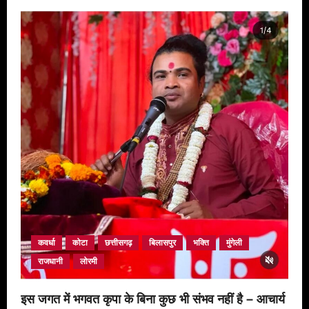
मां
शीतला
मंदिर
में
माता
जी
का
तीन
दिवसीय
प्राण
प्रतिष्ठा
एवं
मूर्ति
स्थापना
कार्यक्रम
15
से
17
जून
तक
कवर्धा
कोटा
छत्तीसगढ़
बिलासपुर
भक्ति
मुंगेली
राजधानी
लोरमी
इस जगत में भगवत कृपा के बिना कुछ भी संभव नहीं है – आचार्य