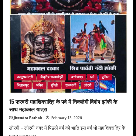
प्रारंभ,
आठ
दिवसीय
मेले
का
आयोजन
उपमुख्यमंत्री
केंद्रीय राज्यमंत्री
छत्तीसगढ़
धर्म
पुलिस
बिलासपुर
भक्ति
मुंगेली
राजधानी
लोरमी
15 फरवरी महाशिवरात्रि के पर्व में निकलेगी विशेष झांकी के
साथ महाकाल यात्रा
Jitendra Pathak
February 13, 2026
लोरमी – लोरमी नगर में पिछले वर्ष की भांति इस वर्ष भी महाशिवरात्रि के
पावन अवसर पर...