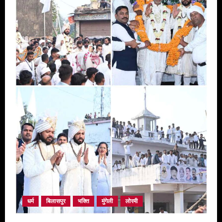
धर्म
बिलासपुर
भक्ति
मुंगेली
लोरमी