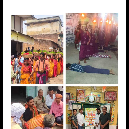
more
about
सशस्त्र
नक्सलवाद
की
समाप्ति
संकल्प
पूर्ति
पर
सिद्ध
खेड़ापति
हनुमान
महाराज
मंदिर
प्रांगण
कवर्धा
में
हनुमंत
भंडारा
का
आयोजन