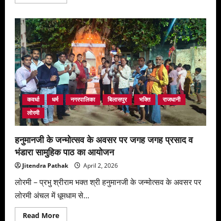
more
about
भगवान
परशुरामजी
के
प्राकट्य
समारोह
के
अवसर
आर्यावर्त
ब्राह्मण
महासभा
डिंडौरी
के
द्वारा
कवर्धा
धर्म
नगरपालिका
बिलासपुर
भक्ति
राजधानी
भव्य
शोभायात्रा
लोरमी
का
आयोजन
हनुमानजी के जन्मोत्सव के अवसर पर जगह जगह प्रसाद व
भंडारा सामुहिक पाठ का आयोजन
Jitendra Pathak
April 2, 2026
लोरमी – प्रभु श्रीराम भक्त श्री हनुमानजी के जन्मोत्सव के अवसर पर
लोरमी अंचल में धूमधाम से...
Read
Read More