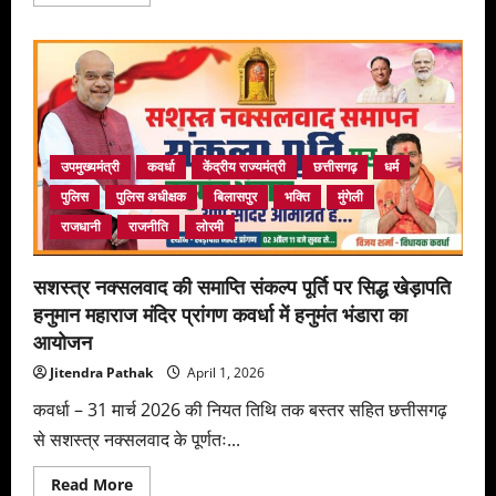
more
about
हनुमानजी
के
जन्मोत्सव
के
अवसर
पर
जगह
जगह
प्रसाद
उपमुख्यमंत्री
कवर्धा
केंद्रीय राज्यमंत्री
छत्तीसगढ़
धर्म
व
भंडारा
पुलिस
पुलिस अधीक्षक
बिलासपुर
भक्ति
मुंगेली
सामुहिक
पाठ
राजधानी
राजनीति
लोरमी
का
आयोजन
सशस्त्र नक्सलवाद की समाप्ति संकल्प पूर्ति पर सिद्ध खेड़ापति
हनुमान महाराज मंदिर प्रांगण कवर्धा में हनुमंत भंडारा का
आयोजन
Jitendra Pathak
April 1, 2026
कवर्धा – 31 मार्च 2026 की नियत तिथि तक बस्तर सहित छत्तीसगढ़
से सशस्त्र नक्सलवाद के पूर्णतः...
Read
Read More