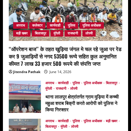
अपराध
कलेक्टर
कार्यवाही
पुलिस
पुलिस अधीक्षक
बड़ी खबर
बिलासपुर
मुंगेली
राजधानी
लोरमी
‘‘ऑपरेशन बाज’’ के तहत खुड़िया जंगल मे चल रहे जुआ पर रेड
कर 9 जुआड़ियों से नगद 53500 रूप्ये सहित कुल अनुमानित
कीमत 7 लाख 33 हजार 500 रूपये की संपत्ति जप्त
Jitendra Pathak
June 14, 2026
अपराध
कार्यवाही
पुलिस
पुलिस अधीक्षक
बिलासपुर
मुंगेली
राजधानी
लोरमी
थाना लालपुर क्षेत्रांतर्गत ग्राम मुड़िया में कच्ची
महुआ शराब बिक्री करते आरोपी को पुलिस ने
किया गिरफ्तार
May 13, 2026
अपराध
कार्यवाही
पुलिस
पुलिस अधीक्षक
बड़ी खबर
बिलासपुर
मुंगेली
लोरमी