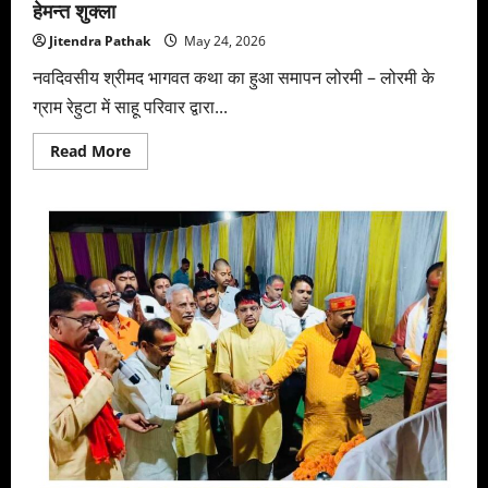
हेमन्त शुक्ला
Jitendra Pathak
May 24, 2026
नवदिवसीय श्रीमद भागवत कथा का हुआ समापन लोरमी – लोरमी के
ग्राम रेहुटा में साहू परिवार द्वारा...
Read
Read More
more
about
इस
जगत
में
भगवत
कृपा
के
बिना
कुछ
भी
संभव
नहीं
है
–
आचार्य
हेमन्त
शुक्ला