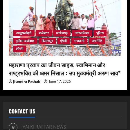
उपमुख्यमंत्री
कलेक्टर
छत्तीसगढ़
नगरपालिका
पुलिस
पुलिस अधीक्षक
बिलासपुर
मुंगेली
राजधानी
राजनीति
लोरमी
महाराणा प्रताप का जीवन साहस, स्वाभिमान और
राष्ट्रभक्ति की अमर मिसाल : उप मुख्यमंत्री अरुण साव*
Jitendra Pathak
June 17, 2026
CONTACT US
JAN KI RAFTAR NEWS