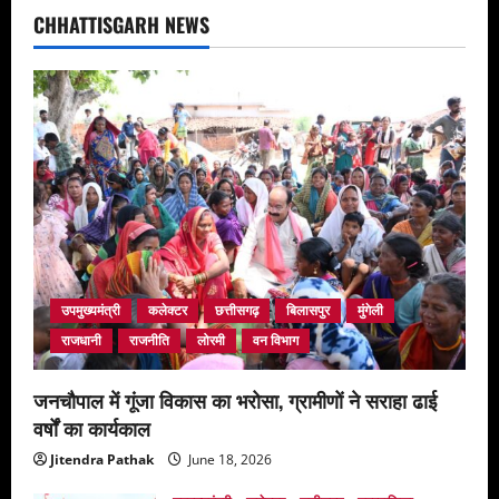
स्तरीय
CHHATTISGARH NEWS
सतनाम
शोभायात्रा
का
दिव्य
शंखनाद
उपमुख्यमंत्री
कलेक्टर
छत्तीसगढ़
बिलासपुर
मुंगेली
राजधानी
राजनीति
लोरमी
वन विभाग
जनचौपाल में गूंजा विकास का भरोसा, ग्रामीणों ने सराहा ढाई
वर्षों का कार्यकाल
Jitendra Pathak
June 18, 2026