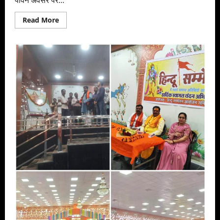
Read
Read More
more
about
15
फरवरी
महाशिवरात्रि
के
पर्व
में
निकलेगी
विशेष
झांकी
के
साथ
महाकाल
यात्रा