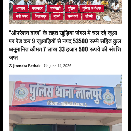
i
अपराध
कलेक्टर
कार्यवाही
पुलिस
पुलिस अधीक्षक
o
बड़ी खबर
बिलासपुर
मुंगेली
राजधानी
लोरमी
n
‘‘ऑपरेशन बाज’’ के तहत खुड़िया जंगल मे चल रहे जुआ
पर रेड कर 9 जुआड़ियों से नगद 53500 रूप्ये सहित कुल
अनुमानित कीमत 7 लाख 33 हजार 500 रूपये की संपत्ति
जप्त
Jitendra Pathak
June 14, 2026