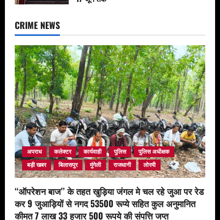
June 12, 2026
CRIME NEWS
अपराध
कलेक्टर
कार्यवाही
पुलिस
पुलिस अधीक्षक
बड़ी खबर
बिलासपुर
मुंगेली
राजधानी
लोरमी
‘‘ऑपरेशन बाज’’ के तहत खुड़िया जंगल मे चल रहे जुआ पर रेड
कर 9 जुआड़ियों से नगद 53500 रूप्ये सहित कुल अनुमानित
कीमत 7 लाख 33 हजार 500 रूपये की संपत्ति जप्त