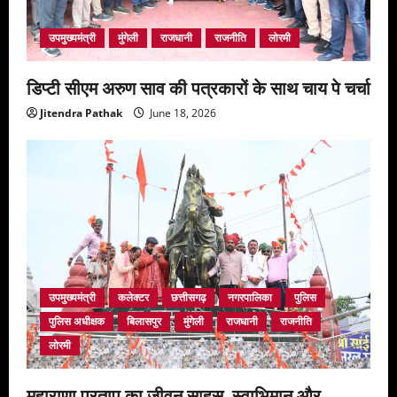
उपमुख्यमंत्री
मुंगेली
राजधानी
राजनीति
लोरमी
डिप्टी सीएम अरुण साव की पत्रकारों के साथ चाय पे चर्चा
Jitendra Pathak
June 18, 2026
उपमुख्यमंत्री
कलेक्टर
छत्तीसगढ़
नगरपालिका
पुलिस
पुलिस अधीक्षक
बिलासपुर
मुंगेली
राजधानी
राजनीति
लोरमी
महाराणा प्रताप का जीवन साहस, स्वाभिमान और