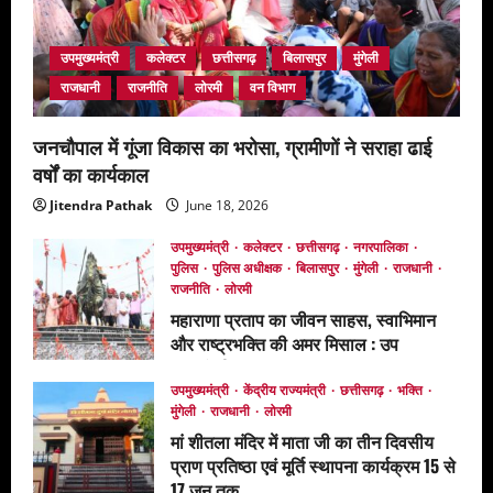
उपमुख्यमंत्री
कलेक्टर
छत्तीसगढ़
बिलासपुर
मुंगेली
राजधानी
राजनीति
लोरमी
वन विभाग
जनचौपाल में गूंजा विकास का भरोसा, ग्रामीणों ने सराहा ढाई
वर्षों का कार्यकाल
Jitendra Pathak
June 18, 2026
उपमुख्यमंत्री
कलेक्टर
छत्तीसगढ़
नगरपालिका
पुलिस
पुलिस अधीक्षक
बिलासपुर
मुंगेली
राजधानी
राजनीति
लोरमी
महाराणा प्रताप का जीवन साहस, स्वाभिमान
और राष्ट्रभक्ति की अमर मिसाल : उप
मुख्यमंत्री अरुण साव*
उपमुख्यमंत्री
केंद्रीय राज्यमंत्री
छत्तीसगढ़
भक्ति
June 17, 2026
मुंगेली
राजधानी
लोरमी
मां शीतला मंदिर में माता जी का तीन दिवसीय
प्राण प्रतिष्ठा एवं मूर्ति स्थापना कार्यक्रम 15 से
17 जून तक