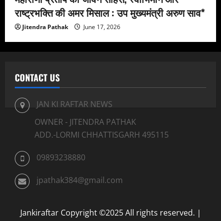
राष्ट्रभक्ति की अमर मिसाल : उप मुख्यमंत्री अरुण साव*
Jitendra Pathak
June 17, 2026
CONTACT US
JAN KI RAFTAR NEWS
OWNER - JITENDRA PATHAK
ADD.-LORMI CHHATTISGARH 495115
09893238880
jpathak384@gmail.com
Jankiraftar Copyright ©2025 All rights reserved.
|