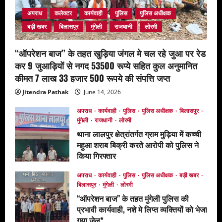
अपराध
कलेक्टर
कार्यवाही
पुलिस
पुलिस अधीक्षक
बड़ी खबर
बिलासपुर
मुंगेली
राजधानी
लोरमी
‘‘ऑपरेशन बाज’’ के तहत खुड़िया जंगल मे चल रहे जुआ पर रेड
कर 9 जुआड़ियों से नगद 53500 रूप्ये सहित कुल अनुमानित
कीमत 7 लाख 33 हजार 500 रूपये की संपत्ति जप्त
Jitendra Pathak
June 14, 2026
अपराध
कार्यवाही
पुलिस
पुलिस अधीक्षक
बिलासपुर
मुंगेली
राजधानी
लोरमी
थाना लालपुर क्षेत्रांतर्गत ग्राम मुड़िया में कच्ची
महुआ शराब बिक्री करते आरोपी को पुलिस ने
किया गिरफ्तार
May 13, 2026
अपराध
कार्यवाही
पुलिस
पुलिस अधीक्षक
बड़ी खबर
बिलासपुर
मुंगेली
लोरमी
‘‘ऑपरेशन बाज’’ के तहत मुंगेली पुलिस की
प्रभावी कार्यवाही, नशे मे लिप्त व्यक्तियों को भेजा
गया जेल*