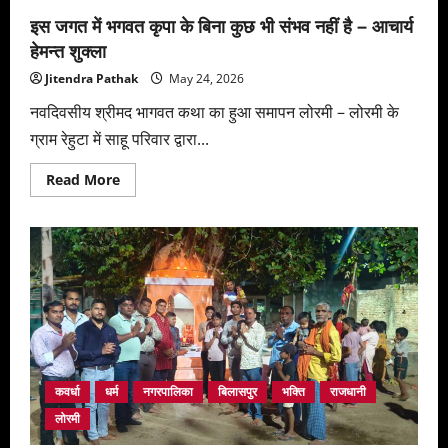
इस जगत में भगवत कृपा के बिना कुछ भी संभव नहीं है – आचार्य
हेमन्त शुक्ला
Jitendra Pathak
May 24, 2026
नवदिवसीय श्रीमद भागवत कथा का हुआ समापन लोरमी – लोरमी के
ग्राम रेहुटा में साहू परिवार द्वारा...
Read
Read More
more
about
इस
जगत
में
भगवत
कृपा
के
बिना
कुछ
भी
संभव
नहीं
है
–
कवर्धा
धर्म
नगरपालिका
बिलासपुर
भक्ति
राजधानी
आचार्य
हेमन्त
लोरमी
शुक्ला