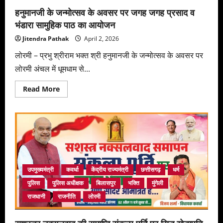
हनुमानजी के जन्मोत्सव के अवसर पर जगह जगह प्रसाद व
भंडारा सामुहिक पाठ का आयोजन
Jitendra Pathak
April 2, 2026
लोरमी – प्रभु श्रीराम भक्त श्री हनुमानजी के जन्मोत्सव के अवसर पर
लोरमी अंचल में धूमधाम से...
Read
Read More
more
about
हनुमानजी
के
जन्मोत्सव
के
अवसर
पर
जगह
जगह
प्रसाद
उपमुख्यमंत्री
कवर्धा
केंद्रीय राज्यमंत्री
छत्तीसगढ़
धर्म
व
भंडारा
पुलिस
पुलिस अधीक्षक
बिलासपुर
भक्ति
मुंगेली
सामुहिक
पाठ
राजधानी
राजनीति
लोरमी
का
आयोजन