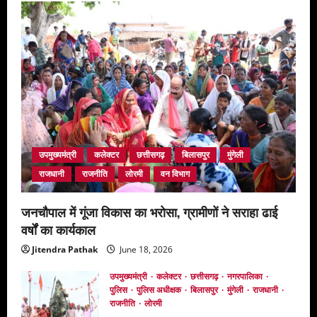
का
आयोजन
उपमुख्यमंत्री
कलेक्टर
छत्तीसगढ़
बिलासपुर
मुंगेली
राजधानी
राजनीति
लोरमी
वन विभाग
जनचौपाल में गूंजा विकास का भरोसा, ग्रामीणों ने सराहा ढाई
वर्षों का कार्यकाल
Jitendra Pathak
June 18, 2026
उपमुख्यमंत्री
कलेक्टर
छत्तीसगढ़
नगरपालिका
पुलिस
पुलिस अधीक्षक
बिलासपुर
मुंगेली
राजधानी
राजनीति
लोरमी