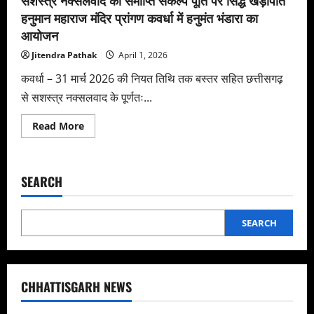
सशस्त्र नक्सलवाद की समाप्ति संकल्प पूर्ति पर सिद्ध खेड़ापति
हनुमान महाराज मंदिर प्रांगण कवर्धा में हनुमंत भंडारा का
आयोजन
Jitendra Pathak
April 1, 2026
कवर्धा – 31 मार्च 2026 की नियत तिथि तक बस्तर सहित छत्तीसगढ़
से सशस्त्र नक्सलवाद के पूर्णतः...
Read
Read More
more
about
सशस्त्र
नक्सलवाद
की
SEARCH
समाप्ति
संकल्प
पूर्ति
पर
सिद्ध
SEARCH
खेड़ापति
हनुमान
महाराज
मंदिर
प्रांगण
कवर्धा
CHHATTISGARH NEWS
में
हनुमंत
भंडारा