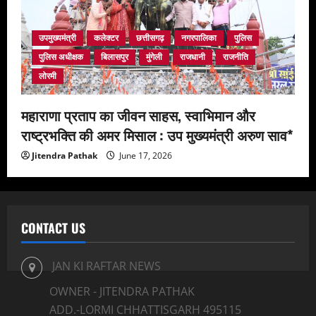
उपमुख्यमंत्री
कलेक्टर
छत्तीसगढ़
नगरपालिका
पुलिस
पुलिस अधीक्षक
बिलासपुर
मुंगेली
राजधानी
राजनीति
लोरमी
महाराणा प्रताप का जीवन साहस, स्वाभिमान और
राष्ट्रभक्ति की अमर मिसाल : उप मुख्यमंत्री अरुण साव*
Jitendra Pathak
June 17, 2026
CONTACT US
JAN KI RAFTAR NEWS
OWNER - JITENDRA PATHAK
ADD.-LORMI CHHATTISGARH 495115