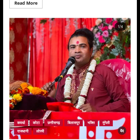
Read
Read More
more
about
सुशासन
तिहार
शासन
की
योजनाओं
को
अंतिम
व्यक्ति
तक
पहुंचाने
का
अभियान
–
उपमुख्यमंत्री
श्री
साव
कवर्धा
कोटा
छत्तीसगढ़
बिलासपुर
भक्ति
मुंगेली
राजधानी
लोरमी