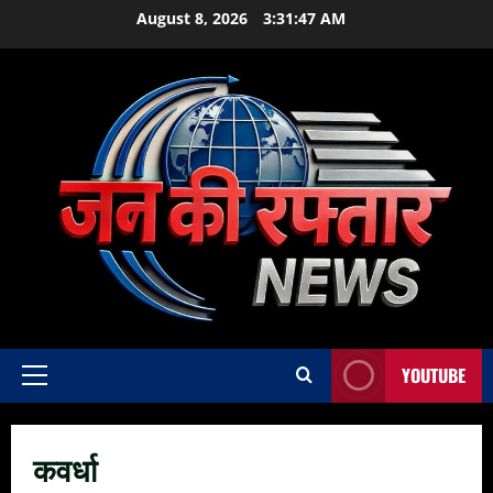
Skip
August 8, 2026
3:31:48 AM
to
content
YOUTUBE
Primary
Menu
कवर्धा