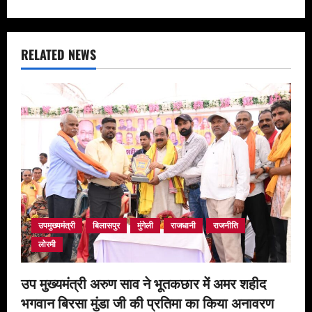
a
v
RELATED NEWS
i
g
a
t
i
o
उपमुख्यमंत्री
बिलासपुर
मुंगेली
राजधानी
राजनीति
n
लोरमी
उप मुख्यमंत्री अरुण साव ने भूतकछार में अमर शहीद
भगवान बिरसा मुंडा जी की प्रतिमा का किया अनावरण