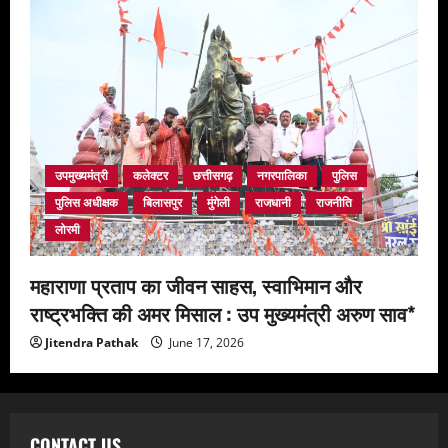
उपमुख्यमंत्री
कलेक्टर
छत्तीसगढ़
नगरपालिका
पुलिस
पुलिस अधीक्षक
बिलासपुर
मुंगेली
राजधानी
राजनीति
लोरमी
महाराणा प्रताप का जीवन साहस, स्वाभिमान और
राष्ट्रभक्ति की अमर मिसाल : उप मुख्यमंत्री अरुण साव*
Jitendra Pathak
June 17, 2026
CONTACT US