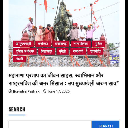
उपमुख्यमंत्री
कलेक्टर
छत्तीसगढ़
नगरपालिका
पुलिस
पुलिस अधीक्षक
बिलासपुर
मुंगेली
राजधानी
राजनीति
लोरमी
महाराणा प्रताप का जीवन साहस, स्वाभिमान और
राष्ट्रभक्ति की अमर मिसाल : उप मुख्यमंत्री अरुण साव*
Jitendra Pathak
June 17, 2026
SEARCH
SEARCH