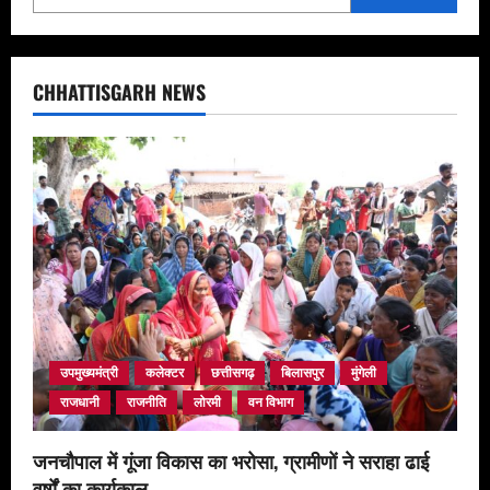
CHHATTISGARH NEWS
उपमुख्यमंत्री
कलेक्टर
छत्तीसगढ़
बिलासपुर
मुंगेली
राजधानी
राजनीति
लोरमी
वन विभाग
जनचौपाल में गूंजा विकास का भरोसा, ग्रामीणों ने सराहा ढाई
वर्षों का कार्यकाल